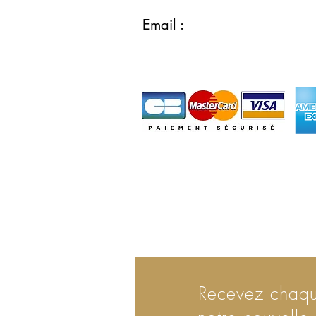
ou 07.55.61.02.
Email :
contact@restaurantlo
Recevez chaq