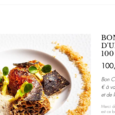
BO
D'U
100
100
Bon C
€ à va
et de 
Merci d
est ce b