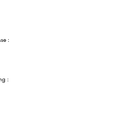
au
Samedi
 de 19 H 00 à 21 H 00
se :
ral de Gouraud
venue de Gail)
BERNAI
ng :
 privé
 moins de 100 M