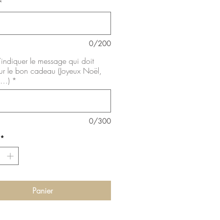
*
0/200
’indiquer le message qui doit
sur le bon cadeau (Joyeux Noël,
e…)
*
0/300
*
Panier