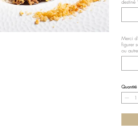
destiné
Merci d
figurer 
ou autr
Quantité