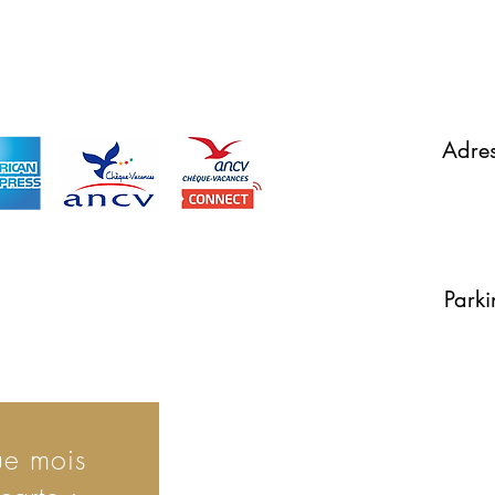
61
Du Mardi 
smose.fr
de 12 H 00 à 14H 00 et
Adres
18 rue du Géné
(entrée par l'A
67210 O
Parki
1parking
et 3 parkings à
ue mois