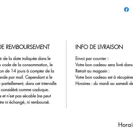
 DE REMBOURSEMENT
INFO DE LIVRAISON
r de la date indiquée dans le
Envoi par courrier :
u code de la consommation, le
Votre bon cadeau sera livré dans 
tion de 14 jours à compter de la
Retrait au magasin :
nde par mail. Cependant si le
Votre bon cadeau est à récupérer
partiellement, dans cet intervalle
Horaires : du mardi au samedi
ait considéré comme caduque.
s et n’est pas sécable (ne peut
t être ni échangé, ni remboursé.
Horai
.89